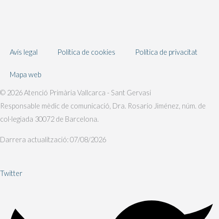
Avís legal
Política de cookies
Política de privacitat
Mapa web
© 2026 Atenció Primària Vallcarca - Sant Gervasi
Responsable mèdic de comunicació, Dra. Rosario Jiménez, núm. de
col·legiada 30072 de Barcelona.
Darrera actualització: 07/08/2026
Twitter