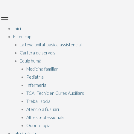
Vés
Main
al
Menu
contingut
Inici
El teu cap
La teva unitat bàsica assistencial
Cartera de serveis
Equip humà
Medicina familiar
Pediatria
Infermeria
TCAI Tècnic en Cures Auxiliars
Treball social
Atenció a l’usuari
Altres professionals
Odontologia
Info i tràmits