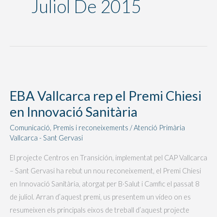
Juliol De 2015
EBA
Vallcarca
EBA Vallcarca rep el Premi Chiesi
rep
en Innovació Sanitària
el
Premi
Comunicació
,
Premis i reconeixements
/
Atenció Primària
Chiesi
Vallcarca - Sant Gervasi
en
El projecte Centros en Transición, implementat pel CAP Vallcarca
Innovació
– Sant Gervasi ha rebut un nou reconeixement, el Premi Chiesi
Sanitària
en Innovació Sanitària, atorgat per B·Salut i Camfic el passat 8
de juliol. Arran d’aquest premi, us presentem un vídeo on es
resumeixen els principals eixos de treball d’aquest projecte