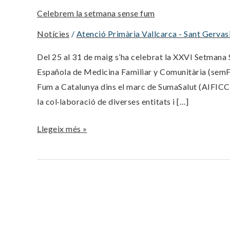
setmana
Celebrem la setmana sense fum
sense
fum
Notícies
/
Atenció Primària Vallcarca - Sant Gervas
Del 25 al 31 de maig s’ha celebrat la XXVI Setmana
Española de Medicina Familiar y Comunitària (semF
Fum a Catalunya dins el marc de SumaSalut (AIF
la col·laboració de diverses entitats i […]
Llegeix més »