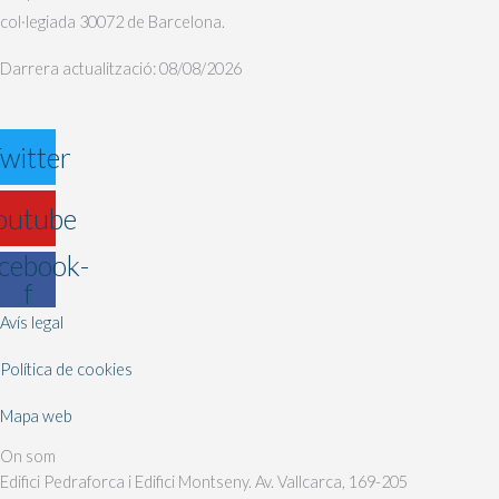
col·legiada 30072 de Barcelona.
Darrera actualització: 08/08/2026
witter
outube
cebook-
f
Avís legal
Política de cookies
Mapa web
On som
Edifici Pedraforca i Edifici Montseny. Av. Vallcarca, 169-205