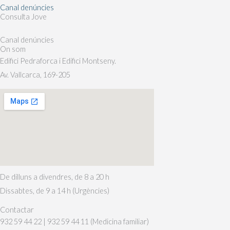
Canal denúncies
Consulta Jove
Canal denúncies
On som
Edifici Pedraforca i Edifici Montseny.
Av. Vallcarca, 169-205
De dilluns a divendres, de 8 a 20 h
Dissabtes, de 9 a 14 h (Urgències)
Contactar
932 59 44 22 | 932 59 44 11 (Medicina familiar)