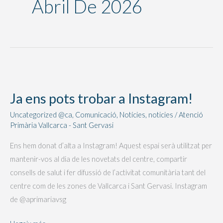
Abril De 2026
Ja
ens
Ja ens pots trobar a Instagram!
pots
trobar
Uncategorized @ca
,
Comunicació
,
Notícies
,
noticies
/
Atenció
Primària Vallcarca - Sant Gervasi
a
Instagram!
Ens hem donat d’alta a Instagram! Aquest espai serà utilitzat per
mantenir-vos al dia de les novetats del centre, compartir
consells de salut i fer difussió de l’activitat comunitària tant del
centre com de les zones de Vallcarca i Sant Gervasi. Instagram
de @aprimariavsg