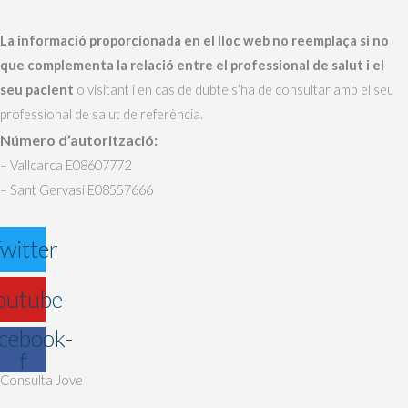
La informació proporcionada en el lloc web no reemplaça si no
que complementa la relació entre el professional de salut i el
seu pacient
o visitant i en cas de dubte s’ha de consultar amb el seu
professional de salut de referència.
Número d’autorització:
– Vallcarca E08607772
– Sant Gervasi E08557666
witter
outube
cebook-
f
Consulta Jove