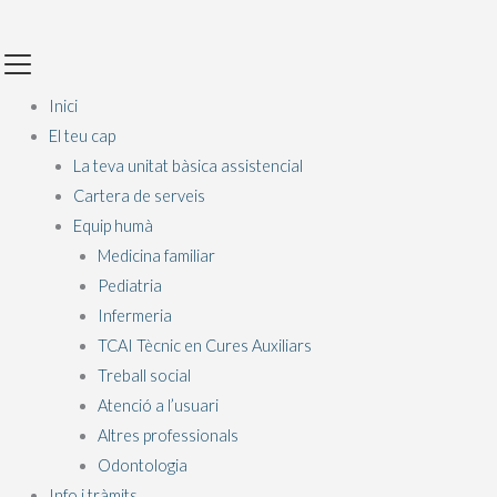
Vés
Main
al
Menu
contingut
Inici
El teu cap
La teva unitat bàsica assistencial
Cartera de serveis
Equip humà
Medicina familiar
Pediatria
Infermeria
TCAI Tècnic en Cures Auxiliars
Treball social
Atenció a l’usuari
Altres professionals
Odontologia
Info i tràmits