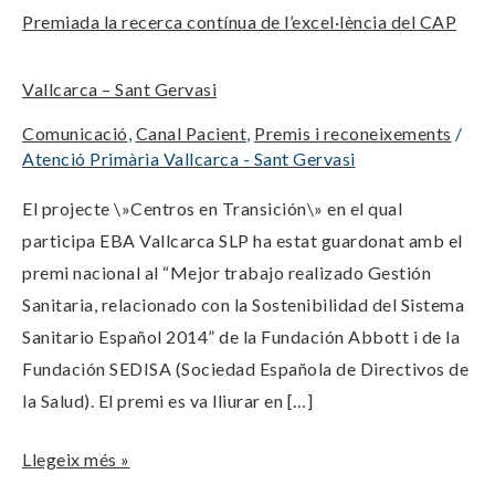
Premiada la recerca contínua de l’excel·lència del CAP
contínua
de
Vallcarca – Sant Gervasi
l’excel·lència
del
Comunicació
,
Canal Pacient
,
Premis i reconeixements
/
CAP
Atenció Primària Vallcarca - Sant Gervasi
Vallcarca
El projecte \»Centros en Transición\» en el qual
–
participa EBA Vallcarca SLP ha estat guardonat amb el
Sant
premi nacional al “Mejor trabajo realizado Gestión
Gervasi
Sanitaria, relacionado con la Sostenibilidad del Sistema
Sanitario Español 2014” de la Fundación Abbott i de la
Fundación SEDISA (Sociedad Española de Directivos de
la Salud). El premi es va lliurar en […]
Llegeix més »