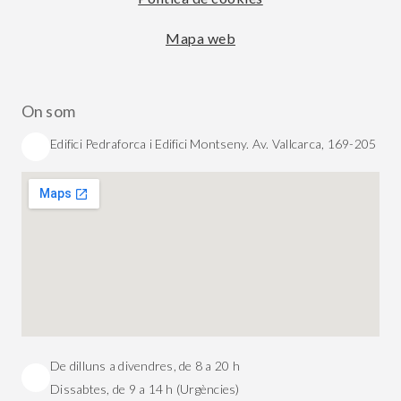
Mapa web
On som
Edifici Pedraforca i Edifici Montseny. Av. Vallcarca, 169-205
De dilluns a divendres, de 8 a 20 h
Dissabtes, de 9 a 14 h (Urgències)