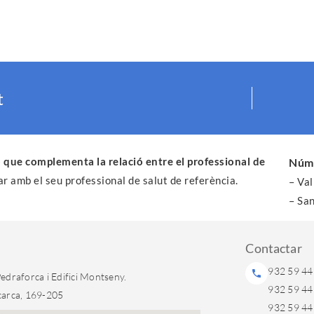
t
 que complementa la relació entre el professional de
Núme
ar amb el seu professional de salut de referència.
– Va
– Sa
Contactar
932 59 44 
 Pedraforca i Edifici Montseny.
932 59 44 
lcarca, 169-205
932 59 44