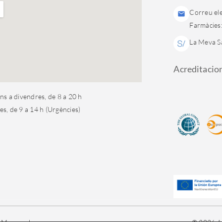
Correu ele
Farmàcies
La Meva S
Acreditacio
uns a divendres, de 8 a 20 h
es, de 9 a 14 h (Urgències)