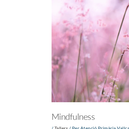
Mindfulness
/
Tallers
/ Per
Atenció Primària Vallca