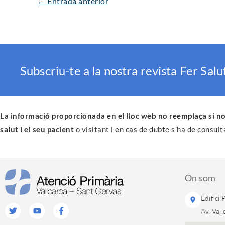
←
Entrada anterior
Subscriu-te a la nostra revista Fer Salu
La informació proporcionada en el lloc web no reemplaça si no
salut i el seu pacient
o visitant i en cas de dubte s’ha de consult
On som
Edifici
Twitter
Youtube
Facebook-
Av. Val
f