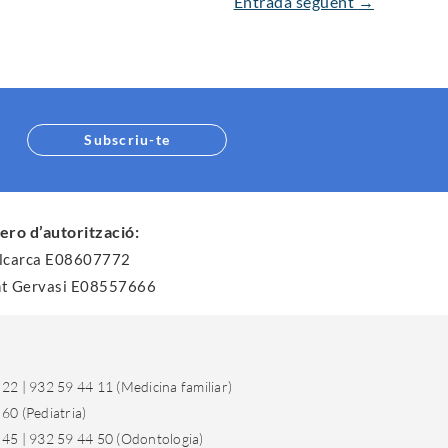
Entrada següent
→
Subscriu-te
ro d’autorització:
llcarca E08607772
nt Gervasi E08557666
22 | 932 59 44 11 (Medicina familiar)
60 (Pediatria)
 45 | 932 59 44 50 (Odontologia)