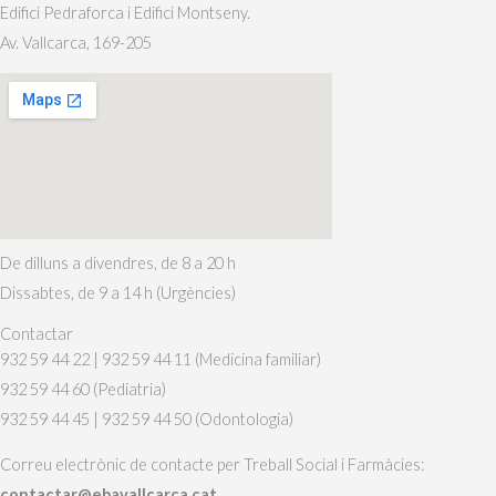
Edifici Pedraforca i Edifici Montseny.
Av. Vallcarca, 169-205
De dilluns a divendres, de 8 a 20 h
Dissabtes, de 9 a 14 h (Urgències)
Contactar
932 59 44 22 | 932 59 44 11 (Medicina familiar)
932 59 44 60 (Pediatria)
932 59 44 45 | 932 59 44 50 (Odontologia)
Correu electrònic de contacte per Treball Social i Farmàcies:
contactar@ebavallcarca.cat