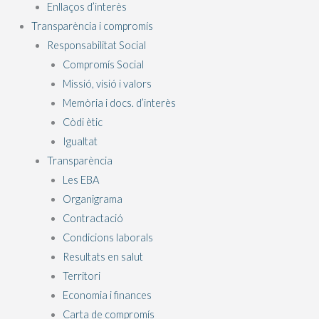
Enllaços d’interès
Transparència i compromís
Responsabilitat Social
Compromís Social
Missió, visió i valors
Memòria i docs. d’interès
Còdi ètic
Igualtat
Transparència
Les EBA
Organigrama
Contractació
Condicions laborals
Resultats en salut
Territori
Economia i finances
Carta de compromís