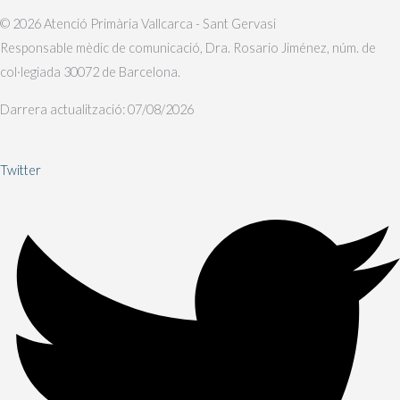
© 2026 Atenció Primària Vallcarca - Sant Gervasi
Responsable mèdic de comunicació, Dra. Rosario Jiménez, núm. de
col·legiada 30072 de Barcelona.
Darrera actualització: 07/08/2026
Twitter