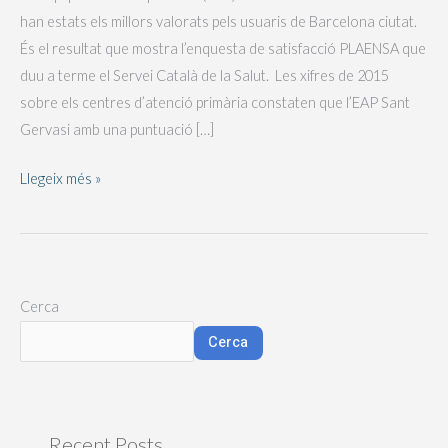
han estats els millors valorats pels usuaris de Barcelona ciutat.
Barcelona
És el resultat que mostra l’enquesta de satisfacció PLAENSA que
pels
duu a terme el Servei Català de la Salut. Les xifres de 2015
usuaris
sobre els centres d’atenció primària constaten que l’EAP Sant
Gervasi amb una puntuació […]
Llegeix més »
Cerca
Cerca
Recent Posts