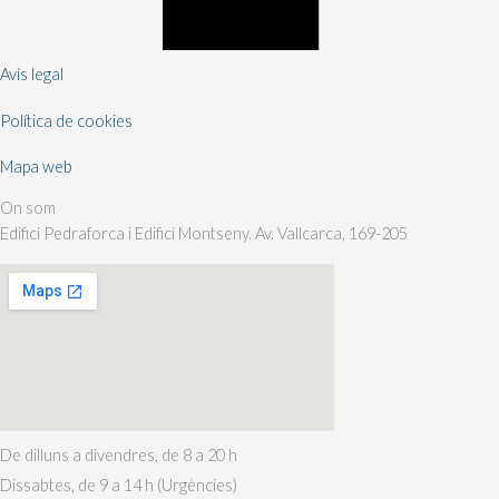
Avís legal
Política de cookies
Mapa web
On som
Edifici Pedraforca i Edifici Montseny. Av. Vallcarca, 169-205
De dilluns a divendres, de 8 a 20 h
Dissabtes, de 9 a 14 h (Urgències)