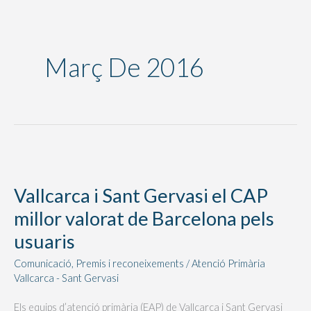
Març De 2016
Vallcarca
i
Vallcarca i Sant Gervasi el CAP
Sant
millor valorat de Barcelona pels
Gervasi
el
usuaris
CAP
Comunicació
,
Premis i reconeixements
/
Atenció Primària
millor
Vallcarca - Sant Gervasi
valorat
Els equips d’atenció primària (EAP) de Vallcarca i Sant Gervasi
de