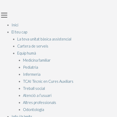
Vés
Main
al
Menu
contingut
Inici
El teu cap
La teva unitat bàsica assistencial
Cartera de serveis
Equip humà
Medicina familiar
Pediatria
Infermeria
TCAI Tècnic en Cures Auxiliars
Treball social
Atenció a l’usuari
Altres professionals
Odontologia
Info i tràmits