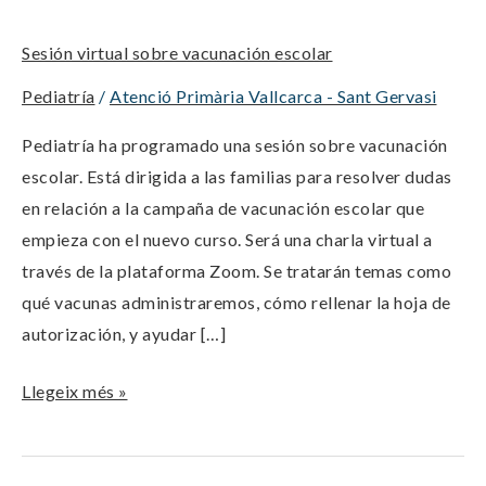
vacunación
Sesión virtual sobre vacunación escolar
escolar
Pediatría
/
Atenció Primària Vallcarca - Sant Gervasi
Pediatría ha programado una sesión sobre vacunación
escolar. Está dirigida a las familias para resolver dudas
en relación a la campaña de vacunación escolar que
empieza con el nuevo curso. Será una charla virtual a
través de la plataforma Zoom. Se tratarán temas como
qué vacunas administraremos, cómo rellenar la hoja de
autorización, y ayudar […]
Llegeix més »