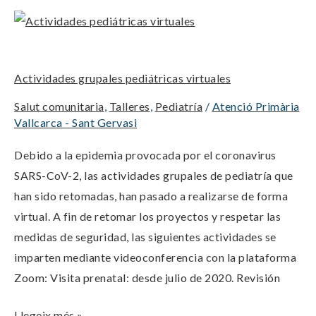
Actividades
grupales
pediátricas
Actividades grupales pediátricas virtuales
virtuales
Salut comunitaria
,
Talleres
,
Pediatría
/
Atenció Primària
Vallcarca - Sant Gervasi
Debido a la epidemia provocada por el coronavirus
SARS-CoV-2, las actividades grupales de pediatría que
han sido retomadas, han pasado a realizarse de forma
virtual. A fin de retomar los proyectos y respetar las
medidas de seguridad, las siguientes actividades se
imparten mediante videoconferencia con la plataforma
Zoom: Visita prenatal: desde julio de 2020. Revisión
Llegeix més »