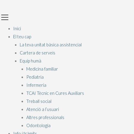
Vés
Main
al
Menu
contingut
Inici
El teu cap
La teva unitat bàsica assistencial
Cartera de serveis
Equip humà
Medicina familiar
Pediatria
Infermeria
TCAI Tècnic en Cures Auxiliars
Treball social
Atenció a l’usuari
Altres professionals
Odontologia
Info i tràmits