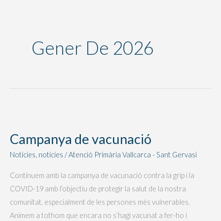
Gener De 2026
Campanya
de
Campanya de vacunació
vacunació
Notícies
,
noticies
/
Atenció Primària Vallcarca - Sant Gervasi
Continuem amb la campanya de vacunació contra la grip i la
COVID-19 amb l’objectiu de protegir la salut de la nostra
comunitat, especialment de les persones més vulnerables.
Animem a tothom que encara no s’hagi vacunat a fer-ho i