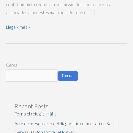
contribuir així a reduir la transmissió i les complicacions
associades a aquestes malalties. Per què és […]
Llegeix més »
Cerca
Cerca
Recent Posts
Torna el refugi climàtic
Acte de presentació del diagnòstic comunitari de Sant
Gervasi, la Bonanova i el Putxet