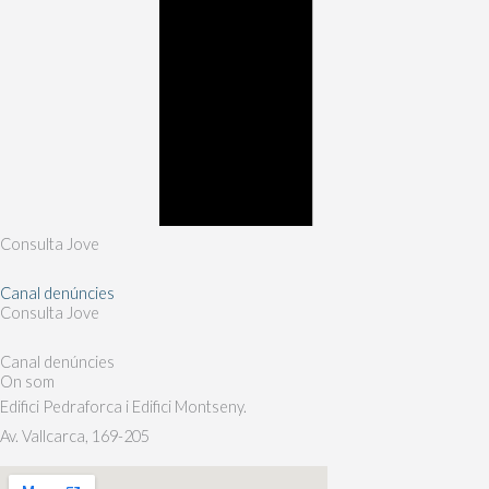
Consulta Jove
Canal denúncies
Consulta Jove
Canal denúncies
On som
Edifici Pedraforca i Edifici Montseny.
Av. Vallcarca, 169-205