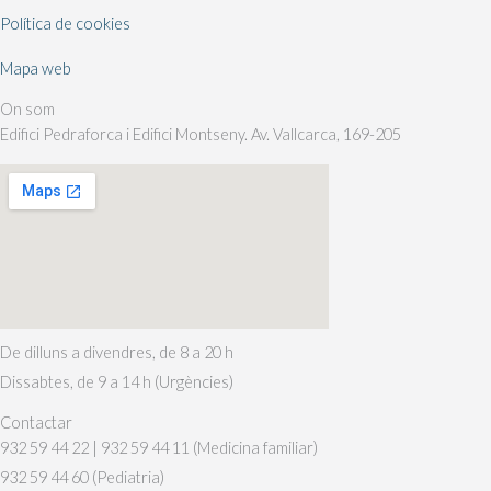
Política de cookies
Mapa web
On som
Edifici Pedraforca i Edifici Montseny. Av. Vallcarca, 169-205
De dilluns a divendres, de 8 a 20 h
Dissabtes, de 9 a 14 h (Urgències)
Contactar
932 59 44 22 | 932 59 44 11 (Medicina familiar)
932 59 44 60 (Pediatria)