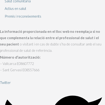
Salut comunitaria
Actius en salut
Premis i reconeixements
La informació proporcionada en el lloc web no reemplaça si no
que complementa la relació entre el professional de salut i el
seu pacient
o visitant i en cas de dubte s’ha de consultar amb el seu
professional de salut de referència.
Número d’autorització:
– Vallcarca E08607772
– Sant Gervasi E08557666
Twitter