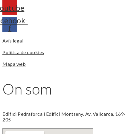
outube
cebook-
f
Avís legal
Política de cookies
Mapa web
On som
Edifici Pedraforca i Edifici Montseny. Av. Vallcarca, 169-
205