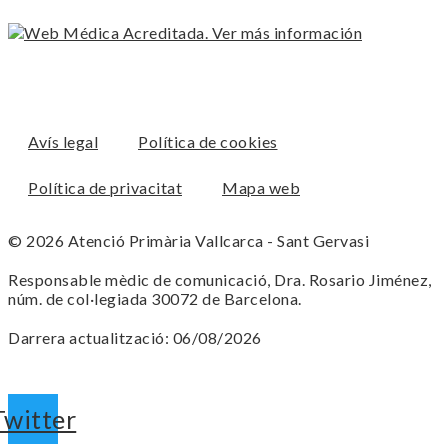
Avís legal
Política de cookies
Política de privacitat
Mapa web
© 2026 Atenció Primària Vallcarca - Sant Gervasi
Responsable mèdic de comunicació, Dra. Rosario Jiménez,
núm. de col·legiada 30072 de Barcelona.
Darrera actualització: 06/08/2026
Twitter