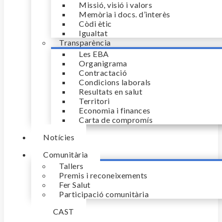
Missió, visió i valors
Memòria i docs. d’interès
Còdi ètic
Igualtat
Transparència
Les EBA
Organigrama
Contractació
Condicions laborals
Resultats en salut
Territori
Economia i finances
Carta de compromís
Notícies
Comunitària
Tallers
Premis i reconeixements
Fer Salut
Participació comunitària
CAT
CAST