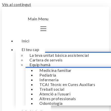
Vés al contingut
Main Menu
Inici
El teu cap
La teva unitat bàsica assistencial
Cartera de serveis
Equip humà
Medicina familiar
Pediatria
Infermeria
TCAI Tècnic en Cures Auxiliars
Treball social
Atenció a l’usuari
Altres professionals
Odontologia