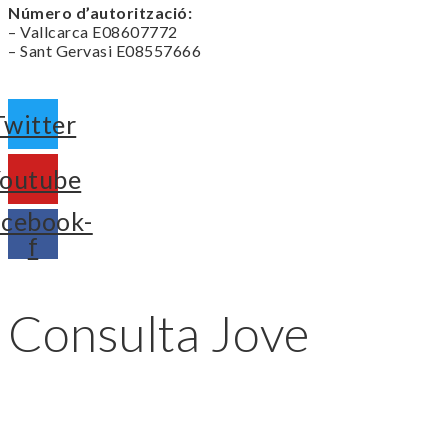
Número d’autorització:
– Vallcarca E08607772
– Sant Gervasi E08557666
Twitter
outube
cebook-
f
Consulta Jove