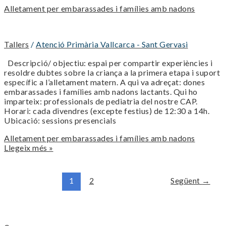
Alletament per embarassades i famílies amb nadons
Tallers
/
Atenció Primària Vallcarca - Sant Gervasi
Descripció/ objectiu: espai per compartir experiències i
resoldre dubtes sobre la criança a la primera etapa i suport
específic a l’alletament matern. A qui va adreçat: dones
embarassades i famílies amb nadons lactants. Qui ho
imparteix: professionals de pediatria del nostre CAP.
Horari: cada divendres (excepte festius) de 12:30 a 14h.
Ubicació: sessions presencials
Alletament per embarassades i famílies amb nadons
Llegeix més »
1
2
Següent
→