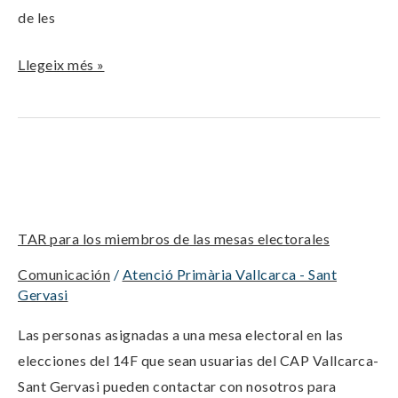
de les
Llegeix més »
TAR
para
los
TAR para los miembros de las mesas electorales
miembros
de
Comunicación
/
Atenció Primària Vallcarca - Sant
las
Gervasi
mesas
Las personas asignadas a una mesa electoral en las
electorales
elecciones del 14F que sean usuarias del CAP Vallcarca-
Sant Gervasi pueden contactar con nosotros para