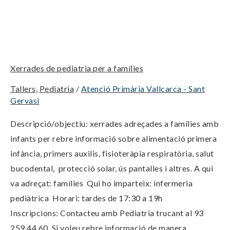
Xerrades
de
pediatria
Xerrades de pediatria per a famílies
per
a
Tallers
,
Pediatria
/
Atenció Primària Vallcarca - Sant
famílies
Gervasi
Descripció/objectiu: xerrades adreçades a famílies amb
infants per rebre informació sobre alimentació primera
infància, primers auxilis, fisioteràpia respiratòria, salut
bucodental, protecció solar, ús pantalles i altres. A qui
va adreçat: famílies Qui ho imparteix: infermeria
pediàtrica Horari: tardes de 17:30 a 19h
Inscripcions: Contacteu amb Pediatria trucant al 93
259 44 60. Si voleu rebre informació de manera