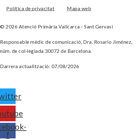
Política de privacitat
Mapa web
© 2026 Atenció Primària Vallcarca - Sant Gervasi
Responsable mèdic de comunicació, Dra. Rosario Jiménez,
núm. de col·legiada 30072 de Barcelona.
Darrera actualització: 07/08/2026
witter
outube
cebook-
f