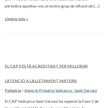
periòdica apunteu-vos al nostre grup de difusió de […]
Llegeix més »
EL
CAP
S’ESTÀ
EL CAP S’ESTÀ ACREDITANT PER MILLORAR
ACREDITANT
PER
L’ATENCIÓ A L’ALLETAMENT MATERN
MILLORAR
L’ATENCIÓ
Pediatria
/
Atenció Primària Vallcarca - Sant Gervasi
A
El CAP Vallcarca-Sant Gervasi ha superat la Fase 2 de
L’ALLETAMENT