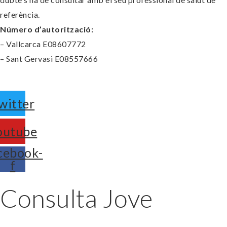
referència.
Número d’autorització:
– Vallcarca E08607772
– Sant Gervasi E08557666
witter
outube
cebook-
f
Consulta Jove