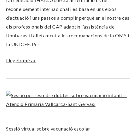
l’acreditació IHAN. Aquesta acreditació és de
MATERN
reconeixement internacional i es basa en uns eixos
d’actuació i uns passos a complir perquè en el nostre cas
els professionals del CAP adaptin l’assistència de
l’embaràs i l’alletament a les recomanacions de la OMS i
la UNICEF. Per
Llegeix més »
Sessió
virtual
sobre
vacunació
Sessió virtual sobre vacunació escolar
escolar