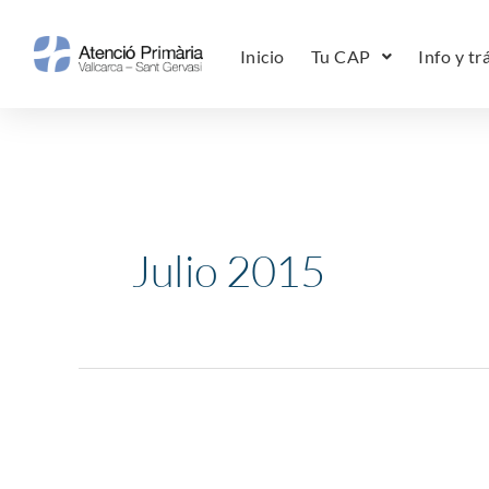
Ir
al
Inicio
Tu CAP
Info y tr
contenido
Julio 2015
EBA
Vallcarca