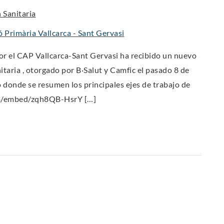
 Sanitaria
 Primària Vallcarca - Sant Gervasi
or el CAP Vallcarca-Sant Gervasi ha recibido un nuevo
taria , otorgado por B·Salut y Camfic el pasado 8 de
o donde se resumen los principales ejes de trabajo de
om/embed/zqh8QB-HsrY […]