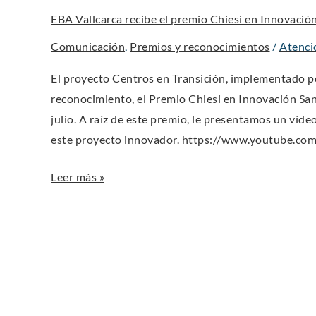
recibe
EBA Vallcarca recibe el premio Chiesi en Innovación
el
premio
Comunicación
,
Premios y reconocimientos
/
Atenció
Chiesi
El proyecto Centros en Transición, implementado p
en
reconocimiento, el Premio Chiesi en Innovación Sani
Innovación
julio. A raíz de este premio, le presentamos un víde
Sanitaria
este proyecto innovador. https://www.youtube.c
Leer más »