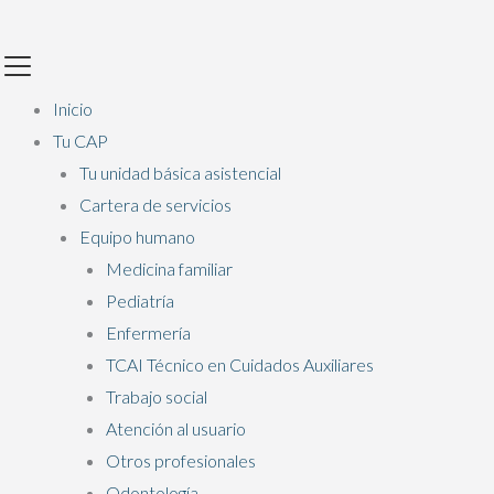
Ir
Main
al
Menu
contenido
Inicio
Tu CAP
Tu unidad básica asistencial
Cartera de servicios
Equipo humano
Medicina familiar
Pediatría
Enfermería
TCAI Técnico en Cuidados Auxiliares
Trabajo social
Atención al usuario
Otros profesionales
Odontología