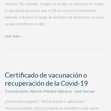
razones. Por ejemplo, el papel se arruga, se mancha y se rompe,
19
lo que puede provocar que el QR no se lea correctamente.
Además, evitamos el riesgo de pérdida o de dejárnoslo en casa,
ya que el teléfono es algo
Leer más »
Certificado
de
Certificado de vacunación o
vacunación
recuperación de la Covid-19
o
recuperación
Comunicación
/
Atenció Primària Vallcarca - Sant Gervasi
de
¿Dónde descargarlo? – Mi Salud (web o aplicación) –
la
Vacunacovidsalut.cat Descargarlo es beneficioso por varias
Covid-