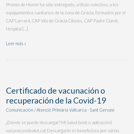
Premio de Honor ha sido entregado, a título colectivo, a los
equipamientos sanitarios de la zona de Gracia, formados por el
CAP Larrard, CAP Vila de Gràcia Cibeles, CAP Padre Claret,
Hospital […]
Leer más »
Certificado
de
Certificado de vacunación o
vacunación
recuperación de la Covid-19
o
recuperación
Comunicación
/
Atenció Primària Vallcarca - Sant Gervasi
de
¿Dónde se puede descargar? Mi Salud (web o aplicación)
la
vacunacovidsalut.cat Descargarlo es beneficioso por varias
Covid-