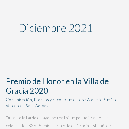
Diciembre 2021
Premio
de
Premio de Honor en la Villa de
Honor
Gracia 2020
en
la
Comunicación
,
Premios y reconocimientos
/
Atenció Primària
Villa
Vallcarca - Sant Gervasi
de
Durante la tarde de ayer se realizó un pequeño acto para
Gracia
celebrar los XXV Premios de la Villa de Gracia. Este año, el
2020