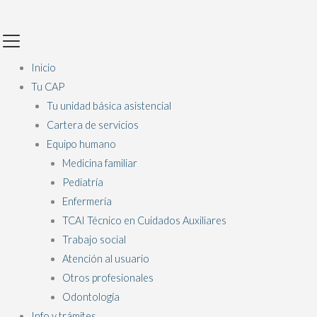
Ir
Main
al
Menu
contenido
Inicio
Tu CAP
Tu unidad básica asistencial
Cartera de servicios
Equipo humano
Medicina familiar
Pediatría
Enfermería
TCAI Técnico en Cuidados Auxiliares
Trabajo social
Atención al usuario
Otros profesionales
Odontología
Info y trámites