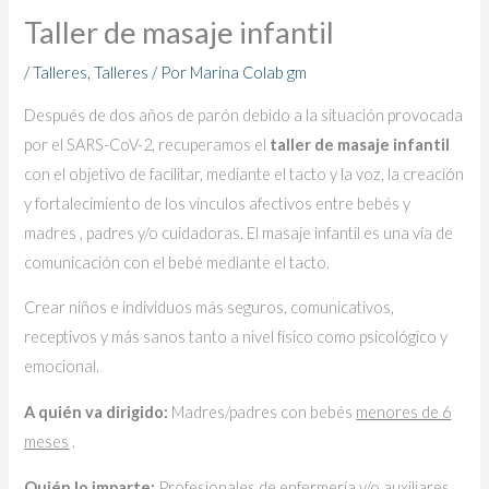
Taller de masaje infantil
/
Talleres
,
Talleres
/ Por
Marina Colab gm
Después de dos años de parón debido a la situación provocada
por el SARS-CoV-2, recuperamos el
taller de masaje infantil
con el objetivo de facilitar, mediante el tacto y la voz, la creación
y fortalecimiento de los vínculos afectivos entre bebés y
madres , padres y/o cuidadoras. El masaje infantil es una vía de
comunicación con el bebé mediante el tacto.
Crear niños e individuos más seguros, comunicativos,
receptivos y más sanos tanto a nivel físico como psicológico y
emocional.
A quién va dirigido:
Madres/padres con bebés
menores de 6
meses
.
Quién lo imparte:
Profesionales de enfermería y/o auxiliares