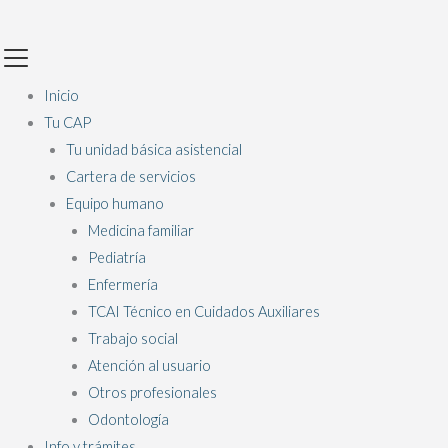
Ir
Main
al
Menu
contenido
Inicio
Tu CAP
Tu unidad básica asistencial
Cartera de servicios
Equipo humano
Medicina familiar
Pediatría
Enfermería
TCAI Técnico en Cuidados Auxiliares
Trabajo social
Atención al usuario
Otros profesionales
Odontología
Info y trámites