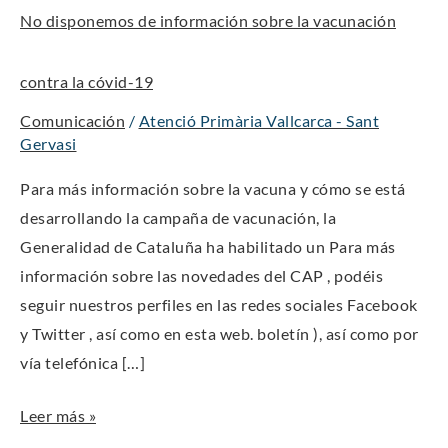
No disponemos de información sobre la vacunación
información
sobre
contra la cóvid-19
la
vacunación
Comunicación
/
Atenció Primària Vallcarca - Sant
contra
Gervasi
la
Para más información sobre la vacuna y cómo se está
cóvid-
desarrollando la campaña de vacunación, la
19
Generalidad de Cataluña ha habilitado un Para más
información sobre las novedades del CAP , podéis
seguir nuestros perfiles en las redes sociales Facebook
y Twitter , así como en esta web. boletín ), así como por
vía telefónica […]
Leer más »