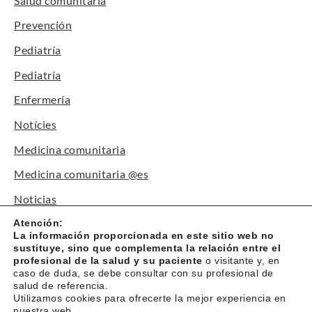
Salud comunitaria
Prevención
Pediatría
Pediatría
Enfermería
Notícies
Medicina comunitaria
Medicina comunitaria @es
Noticias
Canal Paciente
Atención:
La información proporcionada en este sitio web no
Premios y reconocimientos
sustituye, sino que complementa la relación entre el
profesional de la salud y su paciente
o visitante y, en
Trámites
caso de duda, se debe consultar con su profesional de
salud de referencia.
Talleres
Utilizamos cookies para ofrecerte la mejor experiencia en
nuestra web.