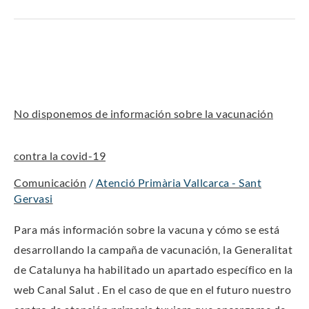
No
disponemos
de
No disponemos de información sobre la vacunación
información
sobre
contra la covid-19
la
vacunación
Comunicación
/
Atenció Primària Vallcarca - Sant
contra
Gervasi
la
Para más información sobre la vacuna y cómo se está
covid-
desarrollando la campaña de vacunación, la Generalitat
19
de Catalunya ha habilitado un apartado específico en la
web Canal Salut . En el caso de que en el futuro nuestro