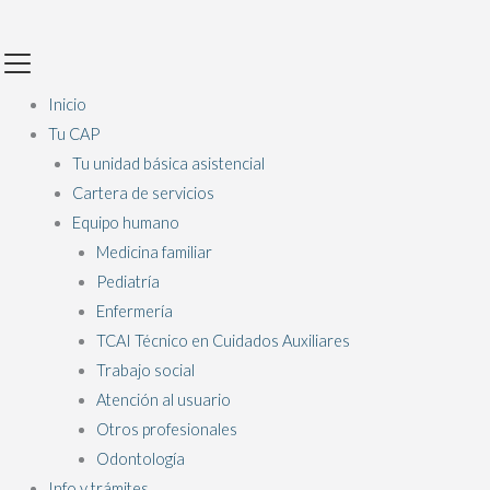
Ir
Main
al
Menu
contenido
Inicio
Tu CAP
Tu unidad básica asistencial
Cartera de servicios
Equipo humano
Medicina familiar
Pediatría
Enfermería
TCAI Técnico en Cuidados Auxiliares
Trabajo social
Atención al usuario
Otros profesionales
Odontología
Info y trámites