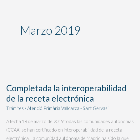
Marzo 2019
Completada
la
Completada la interoperabilidad
interoperabilidad
de la receta electrónica
de
la
Trámites
/
Atenció Primària Vallcarca - Sant Gervasi
receta
A fecha 18 de marzo de 2019 todas las comunidades autónomas
electrónica
(CCAA) se han certificado en interoperabilidad de la receta
electrónica. La comunidad autónoma de Madrid ha sido la que