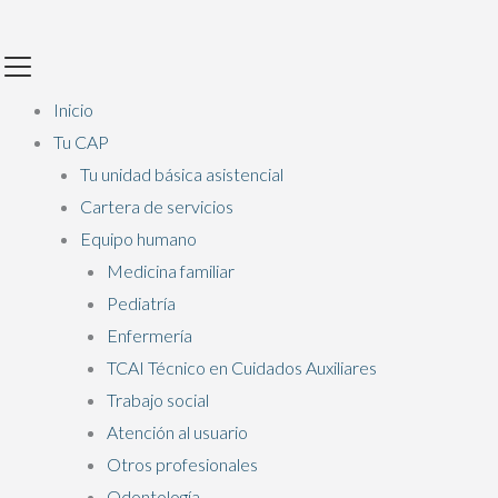
Ir
Main
al
Menu
contenido
Inicio
Tu CAP
Tu unidad básica asistencial
Cartera de servicios
Equipo humano
Medicina familiar
Pediatría
Enfermería
TCAI Técnico en Cuidados Auxiliares
Trabajo social
Atención al usuario
Otros profesionales
Odontología