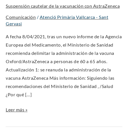
Suspensión cautelar de la vacunación con AstraZeneca
la
vacunación
Comunicación
/
Atenció Primària Vallcarca - Sant
con
Gervasi
AstraZeneca
A fecha 8/04/2021, tras un nuevo informe de la Agencia
Europea del Medicamento, el Ministerio de Sanidad
recomienda delimitar la administración de la vacuna
Oxford/AstraZeneca a personas de 60 a 65 años.
Actualización 1: se reanuda la administración de la
vacuna AstraZeneca Más información: Siguiendo las
recomendaciones del Ministerio de Sanidad , /Salud
¿Por qué […]
Leer más »