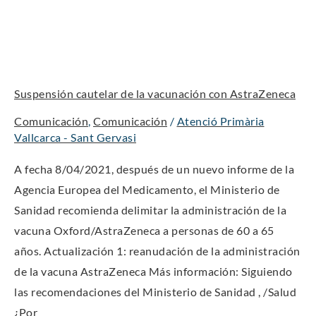
Suspensión
cautelar
de
Suspensión cautelar de la vacunación con AstraZeneca
la
vacunación
Comunicación
,
Comunicación
/
Atenció Primària
con
Vallcarca - Sant Gervasi
AstraZeneca
A fecha 8/04/2021, después de un nuevo informe de la
Agencia Europea del Medicamento, el Ministerio de
Sanidad recomienda delimitar la administración de la
vacuna Oxford/AstraZeneca a personas de 60 a 65
años. Actualización 1: reanudación de la administración
de la vacuna AstraZeneca Más información: Siguiendo
las recomendaciones del Ministerio de Sanidad , /Salud
¿Por