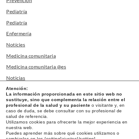
Prevención
Pediatría
Pediatría
Enfermería
Notícies
Medicina comunitaria
Medicina comunitaria @es
Noticias
Canal Paciente
Atención:
La información proporcionada en este sitio web no
Premios y reconocimientos
sustituye, sino que complementa la relación entre el
profesional de la salud y su paciente
o visitante y, en
Trámites
caso de duda, se debe consultar con su profesional de
salud de referencia.
Talleres
Utilizamos cookies para ofrecerte la mejor experiencia en
nuestra web.
Sin categorizar
Puedes aprender más sobre qué cookies utilizamos o
cambiarlas en los {setting]ajustes{/setting].