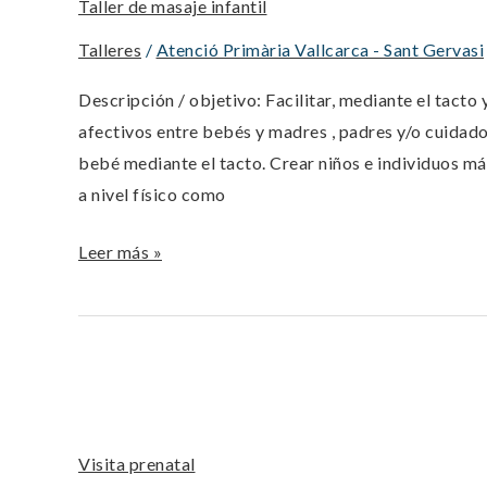
Taller de masaje infantil
infantil
Talleres
/
Atenció Primària Vallcarca - Sant Gervasi
Descripción / objetivo: Facilitar, mediante el tacto y
afectivos entre bebés y madres , padres y/o cuidador
bebé mediante el tacto. Crear niños e individuos m
a nivel físico como
Leer más »
Visita
prenatal
Visita prenatal