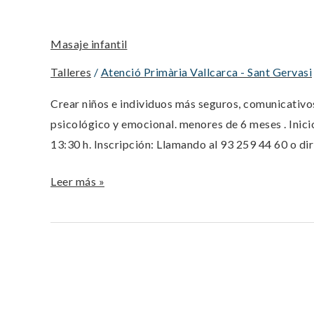
infantil
Masaje infantil
Talleres
/
Atenció Primària Vallcarca - Sant Gervasi
Crear niños e individuos más seguros, comunicativos
psicológico y emocional. menores de 6 meses . Inici
13:30 h. Inscripción: Llamando al 93 259 44 60 o di
Leer más »
Taller
de
masaje