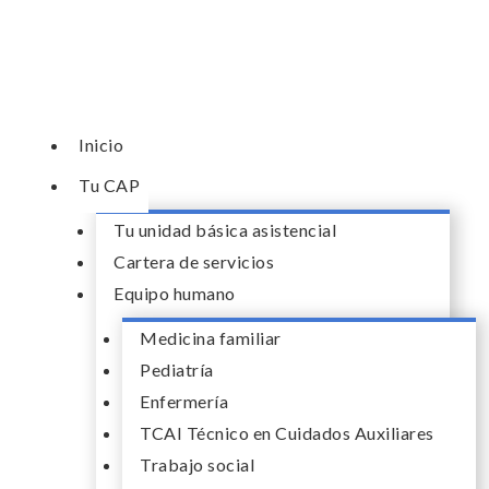
Ir
al
contenido
Inicio
Tu CAP
Tu unidad básica asistencial
Cartera de servicios
Equipo humano
Medicina familiar
Pediatría
Enfermería
TCAI Técnico en Cuidados Auxiliares
Trabajo social