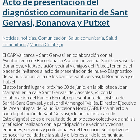
Acto de presentación del
diagnóstico comunitario de Sant
Gervasi, Bonanova y Putxet
Noticias
,
noticias
,
Comunicación
,
Salud comunitaria
,
Salud
comunitaria
/
Marina Colab gm
El CAP Vallcarca – Sant Gervasi, en colaboración con el
Ayuntamiento de Barcelona, ​​la Asociación vecinal Sant Gervasi – la
Bonanova, y la Asociación vecinal y amigos del Putxet, tenemos el
placer de invitaros al acto de presentación del nuevo Diagnóstico
de Salud Comunitaria de los barrios Sant Gervasi, la Bonanova y el
Putxet.
El acto tendrá lugar el próximo 30 de junio, en la biblioteca Joan
Maragall, en la calle Sant Gervasi de Cassoles, 85 con la
colaboración del Ramon Bernal, representante del Distrito de
Sarrià-Sant Gervasi, y del Jordi Armengol i Vallès. Director Ejecutivo
del Área Integral de Salud Barcelona Nord (CSB). Está abierto a
toda la población de Sant Gervasi, y le animamos a acudir.
Este diagnóstico es el resultado de un proceso colectivo de análisis
y reflexión realizado con la participación de vecinos y vecinas,
entidades, servicios y profesionales del territorio. Su objetivo es
conocer la realidad de la salud y el bienestar de la comunidad,