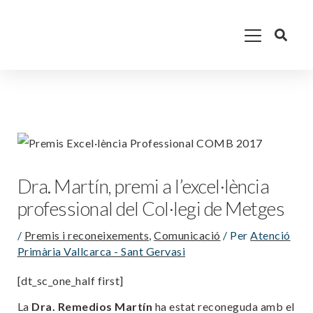
Vés
Main
al
contingut
Menu
Dra. Martín, premi a l’excel·lència
professional del Col·legi de Metges
/
Premis i reconeixements
,
Comunicació
/ Per
Atenció
Primària Vallcarca - Sant Gervasi
[dt_sc_one_half first]
La
Dra. Remedios Martín
ha estat reconeguda amb el