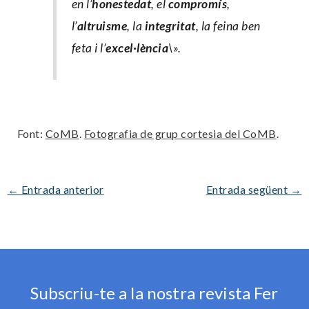
en l’
honestedat
, el
compromís
,
l’
altruisme
, la
integritat
, la feina ben
feta i l’
excel·lència
\».
Font:
CoMB
.
Fotografia de grup cortesia del CoMB
.
←
Entrada anterior
Entrada següent
→
Subscriu-te a la nostra revista Fer