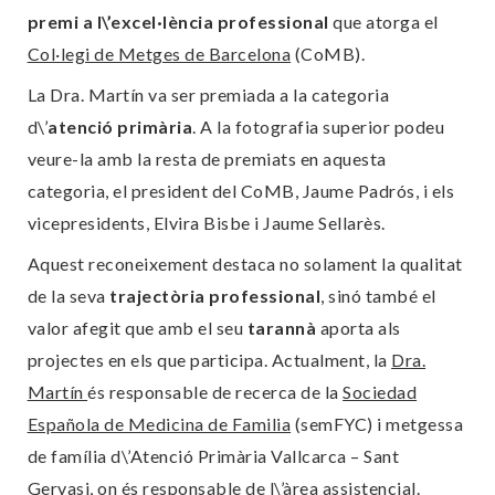
premi a l\’excel·lència professional
que atorga el
Col·legi de Metges de Barcelona
(CoMB).
La Dra. Martín va ser premiada a la categoria
d\’
atenció primària
. A la fotografia superior podeu
veure-la amb la resta de premiats en aquesta
categoria, el president del CoMB, Jaume Padrós, i els
vicepresidents, Elvira Bisbe i Jaume Sellarès.
Aquest reconeixement destaca no solament la qualitat
de la seva
trajectòria professional
, sinó també el
valor afegit que amb el seu
tarannà
aporta als
projectes en els que participa. Actualment, la
Dra.
Martín
és responsable de recerca de la
Sociedad
Española de Medicina de Familia
(semFYC) i metgessa
de família d\’Atenció Primària Vallcarca – Sant
Gervasi, on és responsable de l\’
àrea assistencial
.