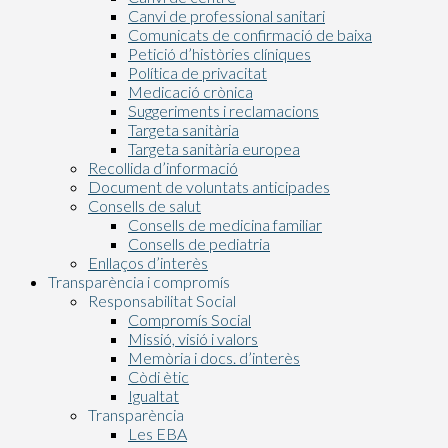
Canvi de professional sanitari
Comunicats de confirmació de baixa
Petició d’històries clíniques
Política de privacitat
Medicació crònica
Suggeriments i reclamacions
Targeta sanitària
Targeta sanitària europea
Recollida d’informació
Document de voluntats anticipades
Consells de salut
Consells de medicina familiar
Consells de pediatria
Enllaços d’interès
Transparència i compromís
Responsabilitat Social
Compromís Social
Missió, visió i valors
Memòria i docs. d’interès
Còdi ètic
Igualtat
Transparència
Les EBA