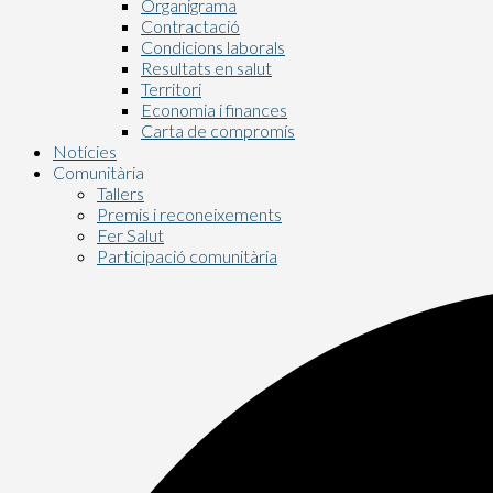
Organigrama
Contractació
Condicions laborals
Resultats en salut
Territori
Economia i finances
Carta de compromís
Notícies
Comunitària
Tallers
Premis i reconeixements
Fer Salut
Participació comunitària