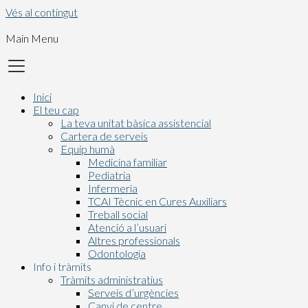
Vés al contingut
Main Menu
Inici
El teu cap
La teva unitat bàsica assistencial
Cartera de serveis
Equip humà
Medicina familiar
Pediatria
Infermeria
TCAI Tècnic en Cures Auxiliars
Treball social
Atenció a l’usuari
Altres professionals
Odontologia
Info i tràmits
Tràmits administratius
Serveis d’urgències
Canvi de centre