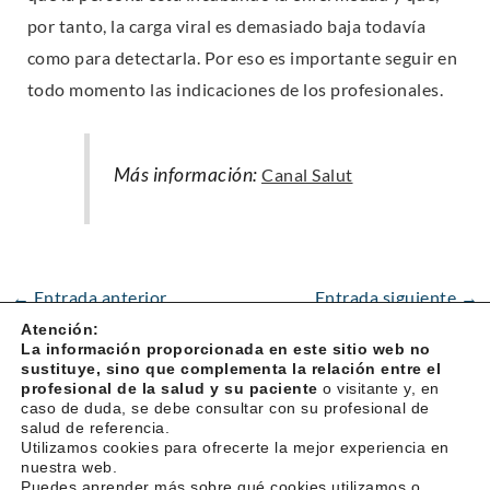
por tanto, la carga viral es demasiado baja todavía
como para detectarla. Por eso es importante seguir en
todo momento las indicaciones de los profesionales.
Más información:
Canal Salut
←
Entrada anterior
Entrada siguiente
→
Atención:
La información proporcionada en este sitio web no
sustituye, sino que complementa la relación entre el
profesional de la salud y su paciente
o visitante y, en
caso de duda, se debe consultar con su profesional de
salud de referencia.
Utilizamos cookies para ofrecerte la mejor experiencia en
Suscríbete a nuestra revista Fer Salut
nuestra web.
Puedes aprender más sobre qué cookies utilizamos o