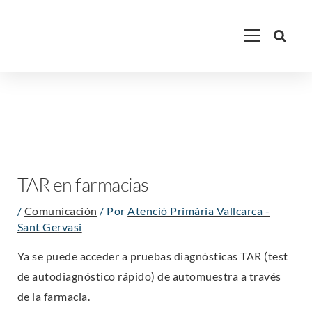
Ir
Main
al
contenido
Menu
TAR en farmacias
/
Comunicación
/ Por
Atenció Primària Vallcarca -
Sant Gervasi
Ya se puede acceder a pruebas diagnósticas TAR (test
de autodiagnóstico rápido) de automuestra a través
de la farmacia.